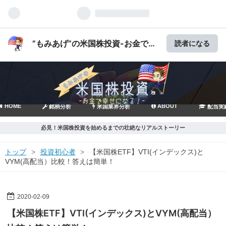
”もみあげ”の米国株投資-お金で幸
読者になる
せになる！-
HOME
ABOUT
銘柄分析
米国業界分析
配当実
必見！米国株投資を始めるまでの壮絶なリアルストーリー
トップ
>
投資初心者
>
【米国株ETF】VTI(インデックス)と
VYM(高配当）比較！答えは簡単！
2020
-
02
-
09
【米国株ETF】VTI(インデックス)とVYM(高配当）